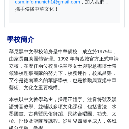
csm.info.munich1@gmail.com
，加入我們，
攜手傳播中華文化！
學校簡介
慕尼黑中文學校前身是中華僑校，成立於1975年，
由家長自助團體管理。1992 年向慕城官方正式申請
立校，在歷任兩位校長楊翠琴女士與彭意梅博士帶
領學校理事團隊的努力下，校務運作，校風昌榮，
至今是德南著名的華語學校，也是推動與宣揚中華
藝術、文化之重要機構。
本校以中文教學為主，採用正體字、注音符號及漢
語拼音教學。並輔以多項文化課程，包括書法、水
墨國畫、古典暨民俗舞蹈、民謠合唱團、功夫、太
極、扯鈴及龍隊等課程。從幼兒四歲至成人，各班
級分年齡、教學.